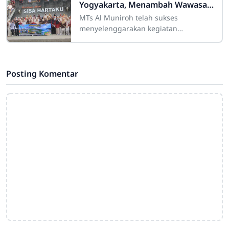
Yogyakarta, Menambah Wawasan
dan Mempererat Kebersamaan
MTs Al Muniroh telah sukses
menyelenggarakan kegiatan
Darmawisata ke Kota Yogyakarta pada
tanggal 8–10 Juni 2026 yang diikuti
oleh seluruh peserta
Posting Komentar