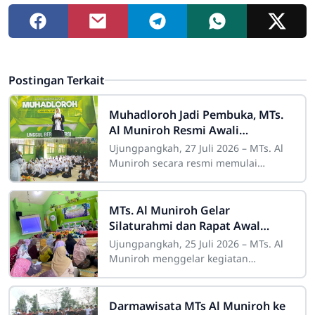
Postingan Terkait
Muhadloroh Jadi Pembuka, MTs.
Al Muniroh Resmi Awali
Ekstrakurikuler Tahun Ajaran
Ujungpangkah, 27 Juli 2026 – MTs. Al
2026/2027
Muniroh secara resmi memulai
rangkaian kegiatan ekstrakurikuler
Tahun Ajaran 2026/2027 dengan
kegiatan Muhadloroh
MTs. Al Muniroh Gelar
Silaturahmi dan Rapat Awal
Tahun Bersama Wali Murid,
Ujungpangkah, 25 Juli 2026 – MTs. Al
Satukan Visi Misi Pendidikan
Muniroh menggelar kegiatan
Silaturahmi dan Rapat Awal Tahun
Pelajaran 2026/2027 bersama seluruh
wali murid pada
Darmawisata MTs Al Muniroh ke