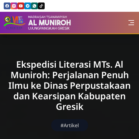
Skip to Content
MTs. Al Muniroh
Ekspedisi Literasi MTs. Al
Muniroh: Perjalanan Penuh
Ilmu ke Dinas Perpustakaan
dan Kearsipan Kabupaten
Gresik
#Artikel