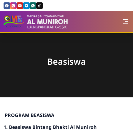
Skip to Content
MTs. Al Muniroh
Beasiswa
PROGRAM BEASISWA
1. Beasiswa Bintang Bhakti Al Muniroh