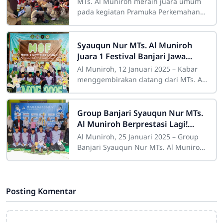
MTs. Al Muniroh meraih juara umum
Al Muniroh
pada kegiatan Pramuka Perkemahan
Besar YPPP (Yayasan Pendidikan
Pondok Pesantren) Al Muniroh yang
digelar baru-baru
Syauqun Nur MTs. Al Muniroh
Juara 1 Festival Banjari Jawa
Timur, Tampil Memukau di MAN 1
Al Muniroh, 12 Januari 2025 – Kabar
Lamongan!
menggembirakan datang dari MTs. Al
Muniroh! Sekolah berbasis Islam yang
berlokasi di Ujungpangkah Gresik,
Group Banjari Syauqun Nur MTs.
Al Muniroh Berprestasi Lagi!
Juara 2 Festival Albanjari Se-Jawa
Al Muniroh, 25 Januari 2025 – Group
Timur Buktikan Talenta Hebat!
Banjari Syauqun Nur MTs. Al Muniroh
kembali menunjukkan prestasinya
yang gemilang. Kali ini, mereka
berhasil
Posting Komentar