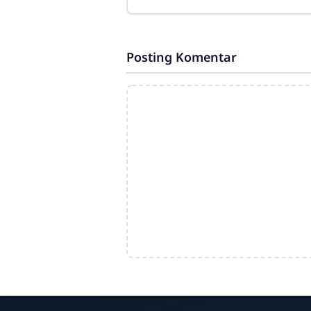
#unggulberprestasi
#YPPPalmuniroh‎________________
_______‎MTs. Al Muniroh‎Religius,
Posting Komentar