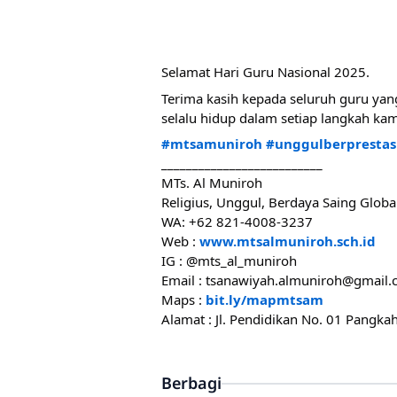
Selamat Hari Guru Nasional 2025.
Terima kasih kepada seluruh guru yan
selalu hidup dalam setiap langkah kami 
#mtsamuniroh
#unggulberprestas
‎__________________________
‎MTs. Al Muniroh
‎Religius, Unggul, Berdaya Saing Globa
‎WA: +62 821-4008-3237
‎Web :
www.mtsalmuniroh.sch.id
‎IG : @mts_al_muniroh
‎Email : tsanawiyah.almuniroh@gmail
‎Maps :
bit.ly/mapmtsam
‎Alamat : Jl. Pendidikan No. 01 Pang
Berbagi