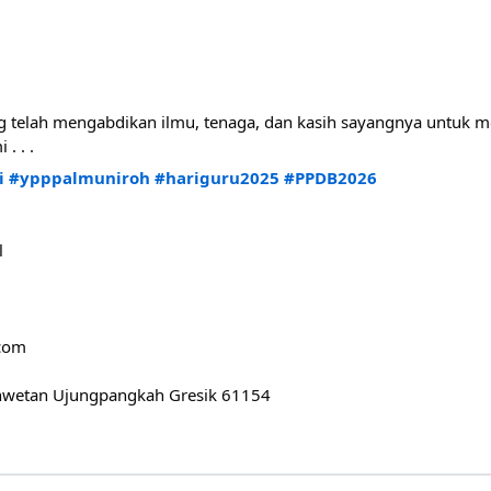
g telah mengabdikan ilmu, tenaga, dan kasih sayangnya untuk 
. . .
i
#ypppalmuniroh
#hariguru2025
#PPDB2026
l
.com
kahwetan Ujungpangkah Gresik 61154